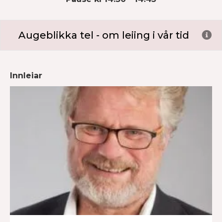
Augeblikka tel - om leiing i vår tid
Ex
Innleiar