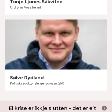
Tonje Ljones Såkvitne
Ordførar Voss herad
Sølve Rydland
Politisk redaktør Bergensavisen (BA)
Ei krise er ikkje slutten – det er eit
Ex