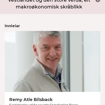
Vestlandet og den store verda, eit
makroøkonomisk skråblikk
Innleiar
Remy Atle Bilsback
Kundemegler valuta og rente Sparebanken Norge