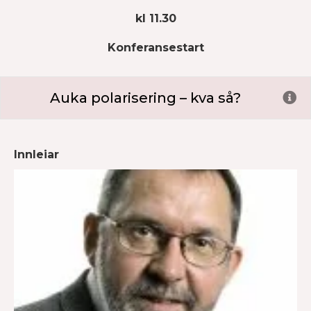
kl 11.30
Konferansestart
Auka polarisering – kva så?
Ex
Innleiar