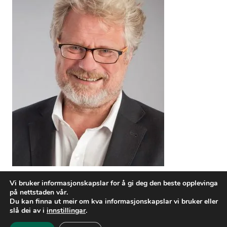
Vi bruker informasjonskapslar for å gi deg den beste opplevinga
Posts
← Monica Mæland
på nettstaden vår.
Du kan finna ut meir om kva informasjonskapslar vi bruker eller
navigation
Harald Stanghelle →
slå dei av i
innstillingar
.