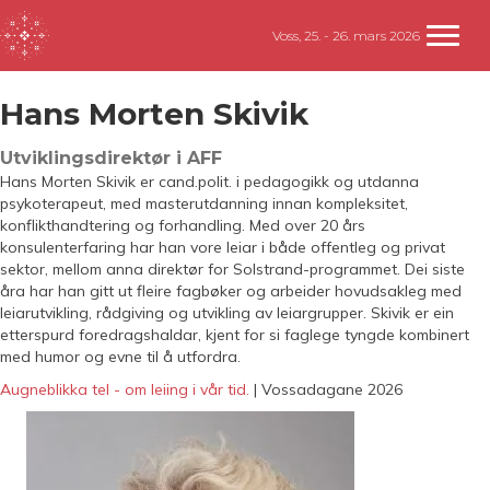
Voss, 25. - 26. mars 2026
Hans Morten Skivik
Utviklingsdirektør i AFF
Hans Morten Skivik er cand.polit. i pedagogikk og utdanna
psykoterapeut, med masterutdanning innan kompleksitet,
konflikthandtering og forhandling. Med over 20 års
konsulenterfaring har han vore leiar i både offentleg og privat
sektor, mellom anna direktør for Solstrand-programmet. Dei siste
åra har han gitt ut fleire fagbøker og arbeider hovudsakleg med
leiarutvikling, rådgiving og utvikling av leiargrupper. Skivik er ein
etterspurd foredragshaldar, kjent for si faglege tyngde kombinert
med humor og evne til å utfordra.
Augneblikka tel - om leiing i vår tid.
| Vossadagane 2026