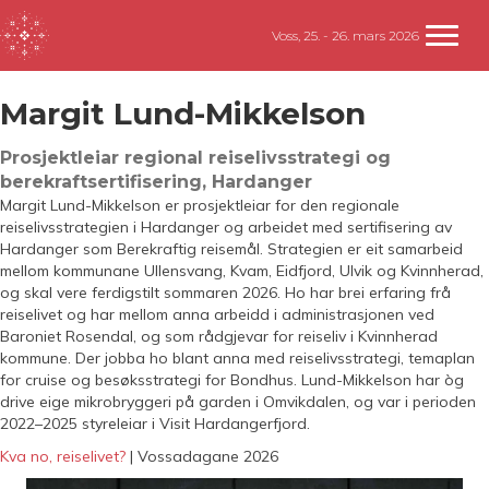
Voss, 25. - 26. mars 2026
Margit Lund-Mikkelson
Prosjektleiar regional reiselivsstrategi og
berekraftsertifisering, Hardanger
Margit Lund-Mikkelson er prosjektleiar for den regionale
reiselivsstrategien i Hardanger og arbeidet med sertifisering av
Hardanger som Berekraftig reisemål. Strategien er eit samarbeid
mellom kommunane Ullensvang, Kvam, Eidfjord, Ulvik og Kvinnherad,
og skal vere ferdigstilt sommaren 2026. Ho har brei erfaring frå
reiselivet og har mellom anna arbeidd i administrasjonen ved
Baroniet Rosendal, og som rådgjevar for reiseliv i Kvinnherad
kommune. Der jobba ho blant anna med reiselivsstrategi, temaplan
for cruise og besøksstrategi for Bondhus. Lund-Mikkelson har òg
drive eige mikrobryggeri på garden i Omvikdalen, og var i perioden
2022–2025 styreleiar i Visit Hardangerfjord.
Kva no, reiselivet?
| Vossadagane 2026