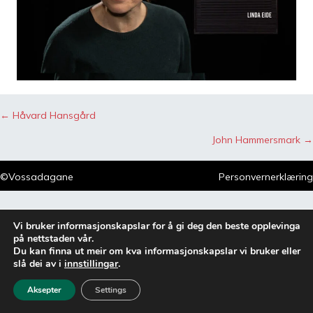
Posts
← Håvard Hansgård
navigation
John Hammersmark →
©Vossadagane
Personvernerklæring
Vi bruker informasjonskapslar for å gi deg den beste opplevinga
på nettstaden vår.
Du kan finna ut meir om kva informasjonskapslar vi bruker eller
slå dei av i
innstillingar
.
Aksepter
Settings