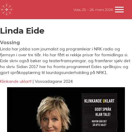
Voss, 25. - 26. mars 2026
Linda Eide
Vossing
Linda har jobba som journalist og programleiar i NRK radio og
fjernsyn i over tre tiår. Ho har fått ei rekkje prisar for formidlinga si.
Eide skriv også bøker og teaterframsyningar, og framfører sjølv det
ho skriv. Sidan 2017 har ho fronta programmet Eides språksjov, og
gjort språkopplæring til laurdagsunderhalding på NRK1.
Klinkande uklart!
| Vossadagane 2024